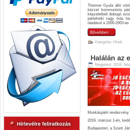
Thürmer Gyula álló vörös
kézzel kommunista párt
képzeletbeli dobogó ezü
pártelnöki vagy más has
ráadásul a 2000-2003-as 
Bővebben ...
Kategória:
Hírek
Halálán az
Megjelent: 2016. feb
Munkáspárti rendezvény
2016. március 1-én, kedd
Hírlevélre feliratkozás
Budapesten, a Szent Jáno