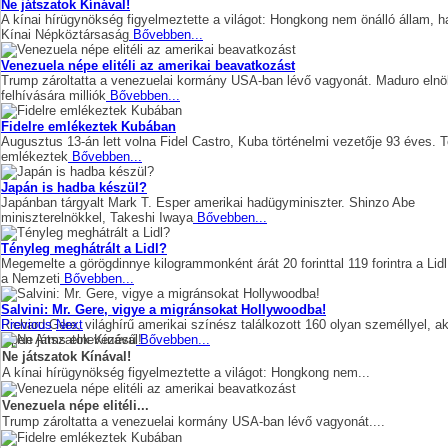
Ne játszatok Kínával!
A kínai hírügynökség figyelmeztette a világot: Hongkong nem önálló állam, 
Kínai Népköztársaság
Bővebben...
Venezuela népe elitéli az amerikai beavatkozást
Trump zároltatta a venezuelai kormány USA-ban lévő vagyonát. Maduro elnö
felhívására milliók
Bővebben...
Fidelre emlékeztek Kubában
Augusztus 13-án lett volna Fidel Castro, Kuba történelmi vezetője 93 éves. 
emlékeztek
Bővebben...
Japán is hadba készül?
Japánban tárgyalt Mark T. Esper amerikai hadügyminiszter. Shinzo Abe
miniszterelnökkel, Takeshi Iwaya
Bővebben...
Tényleg meghátrált a Lidl?
Megemelte a görögdinnye kilogrammonként árát 20 forinttal 119 forintra a Lidl
a Nemzeti
Bővebben...
Salvini: Mr. Gere, vigye a migránsokat Hollywoodba!
Richard Gere, világhírű amerikai színész találkozott 160 olyan személlyel, ak
Previous
Next
Open Arms elnevezésű
Bővebben...
Ne játszatok Kínával!
A kínai hírügynökség figyelmeztette a világot: Hongkong nem...
Venezuela népe elitéli...
Trump zároltatta a venezuelai kormány USA-ban lévő vagyonát....