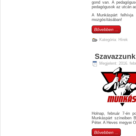
gond van. A pedagógus
pedagógusok az utcán a
A Munkáspárt felhívja 
mozgósításában!
Bővebben ...
Kategória:
Hírek
Szavazzunk 
Megjelent: 2016. feb
Holnap, február 7-én p
Munkáspárt színeiben B
Péter. A Heves megyei Os
Bővebben ...