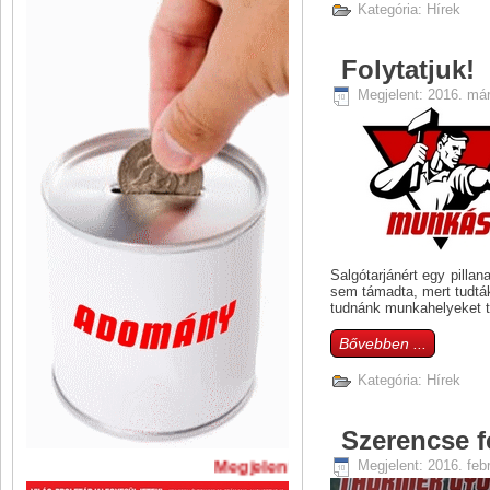
Kategória:
Hírek
Folytatjuk!
Megjelent: 2016. már
Salgótarjánért egy pilla
sem támadta, mert tudtá
tudnánk munkahelyeket t
Bővebben ...
Kategória:
Hírek
Szerencse fe
Megjelent: 2016. feb
Megjelent A Szabadság legújabb 