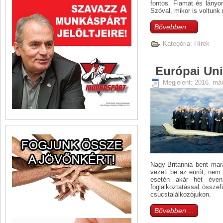
fontos. Fiamat és lányo
Szóval, mikor is voltunk
Bővebben ...
Kategória:
Hírek
Európai Un
Megjelent: 2016. már
Nagy-Britannia bent ma
vezeti be az eurót, nem
esetén akár hét éven 
foglalkoztatással összef
csúcstalálkozójukon.
Bővebben ...