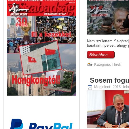
Nem születtem Salgótarj
barátaim nyelvét, ahogy 
Bővebben ...
Kategória:
Hírek
Sosem fogun
Megjelent: 2016. feb