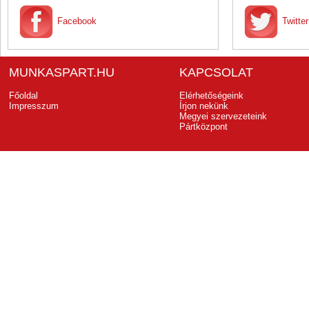
Facebook
Twitter
MUNKASPART.HU
KAPCSOLAT
Főoldal
Elérhetőségeink
Impresszum
Írjon nekünk
Megyei szervezeteink
Pártközpont