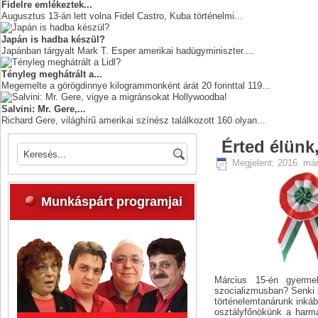
Fidelre emlékeztek...
Augusztus 13-án lett volna Fidel Castro, Kuba történelmi...
Japán is hadba készül?
Japánban tárgyalt Mark T. Esper amerikai hadügyminiszter....
Tényleg meghátrált a...
Megemelte a görögdinnye kilogrammonként árát 20 forinttal 119...
Salvini: Mr. Gere,...
Richard Gere, világhírű amerikai színész találkozott 160 olyan...
Érted élünk
Megjelent: 2016. már
Munkáspárt programjai
Március 15-én gyerme
szocializmusban? Senki s
történelemtanárunk inkáb
osztályfőnökünk a harma