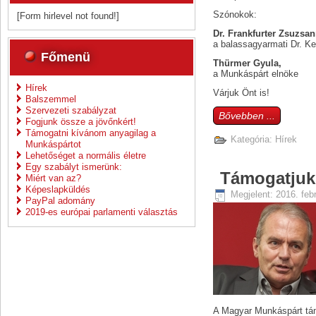
Szónokok:
[Form hirlevel not found!]
Dr. Frankfurter Zsuzsan
a balassagyarmati Dr. K
Főmenü
Thürmer Gyula,
a Munkáspárt elnöke
Hírek
Várjuk Önt is!
Balszemmel
Szervezeti szabályzat
Bővebben ...
Fogjunk össze a jövőnkért!
Támogatni kívánom anyagilag a
Kategória:
Hírek
Munkáspártot
Lehetőséget a normális életre
Egy szabályt ismerünk:
Támogatjuk
Miért van az?
Képeslapküldés
Megjelent: 2016. feb
PayPal adomány
2019-es európai parlamenti választás
A Magyar Munkáspárt támo