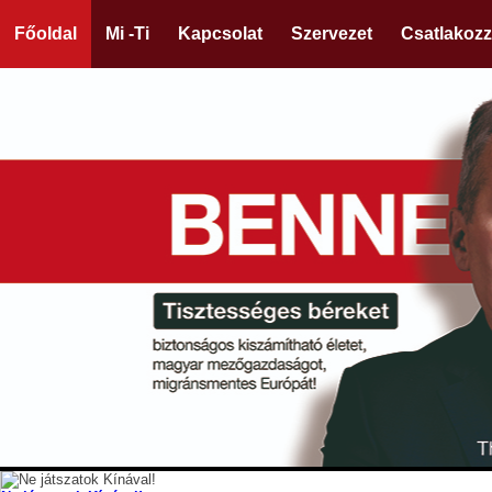
Főoldal
Mi -Ti
Kapcsolat
Szervezet
Csatlakozz