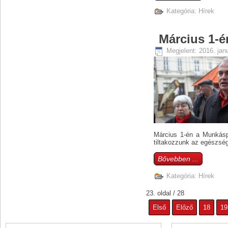
Kategória:
Hírek
Március 1-é
Megjelent: 2016. jan
Március 1-én a Munkásp
tiltakozzunk az egészség
Bővebben ...
Kategória:
Hírek
23. oldal / 28
Első
Előző
18
19