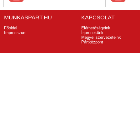
MUNKASPART.HU
KAPCSOLAT
Főoldal
Elérhetőségeink
Impresszum
Írjon nekünk
Megyei szervezeteink
Pártközpont