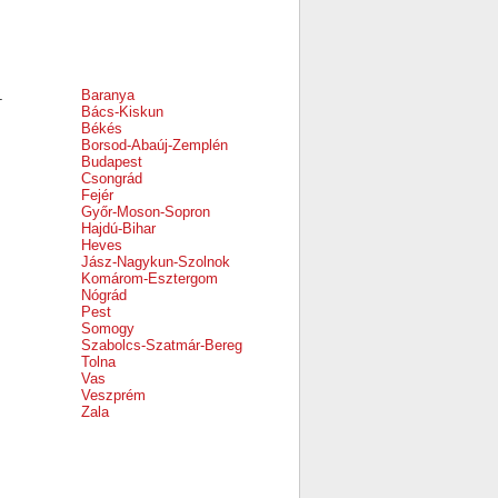
Baranya
-
Bács-Kiskun
Békés
Borsod-Abaúj-Zemplén
Budapest
Csongrád
Fejér
Győr-Moson-Sopron
Hajdú-Bihar
Heves
Jász-Nagykun-Szolnok
Komárom-Esztergom
Nógrád
Pest
Somogy
Szabolcs-Szatmár-Bereg
Tolna
Vas
Veszprém
Zala