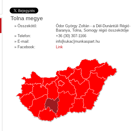
Tolna megye
» Összekötő:
Ódor György Zoltán - a Dél-Dunántúli Régió 
Baranya, Tolna, Somogy régió összekötője
» Telefon:
+36 (30) 307-1166
» E-mail:
info[kukac]munkaspart.hu
» Facebook:
Link