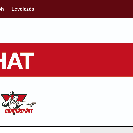
sh
Levelezés