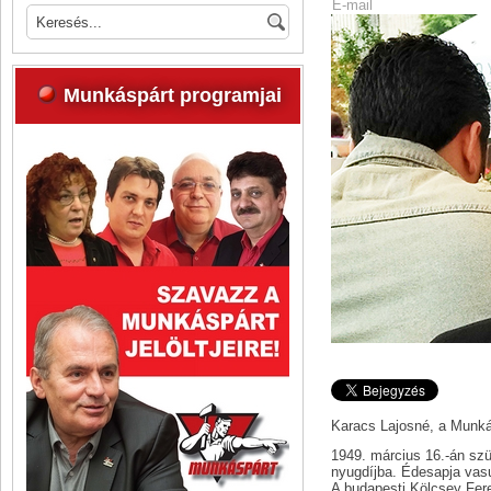
E-mail
Munkáspárt programjai
Karacs Lajosné, a Munká
1949. március 16.-án sz
nyugdíjba. Édesapja vasu
A budapesti Kölcsey Fere