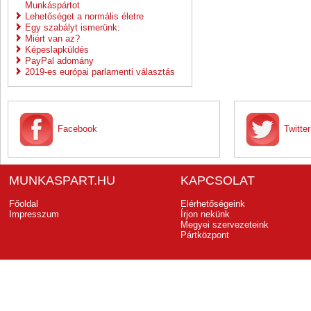
Munkáspártot
Lehetőséget a normális életre
Egy szabályt ismerünk:
Miért van az?
Képeslapküldés
PayPal adomány
2019-es európai parlamenti választás
Facebook
Twitter
MUNKASPART.HU
KAPCSOLAT
Főoldal
Elérhetőségeink
Impresszum
Írjon nekünk
Megyei szervezeteink
Pártközpont