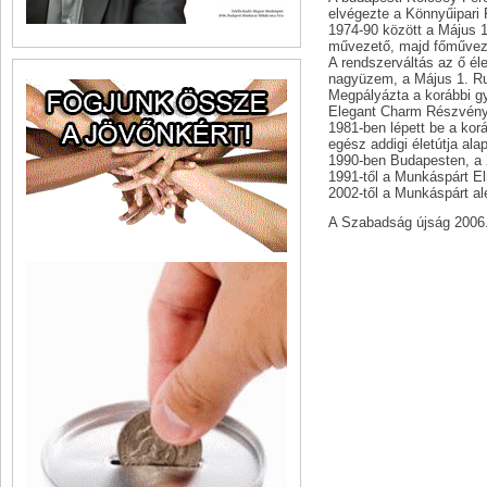
elvégezte a Könnyűipari 
1974-90 között a Május 1
művezető, majd főműveze
A rendszerváltás az ő él
nagyüzem, a Május 1. Ruh
Megpályázta a korábbi gy
Elegant Charm Részvényt
1981-ben lépett be a ko
egész addigi életútja al
1990-ben Budapesten, a X
1991-től a Munkáspárt E
2002-től a Munkáspárt al
A Szabadság újság 2006. 