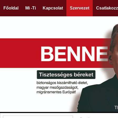
Főoldal
Mi -Ti
Kapcsolat
Szervezet
Csatlakozz