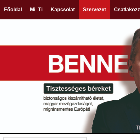
Főoldal
Mi -Ti
Kapcsolat
Szervezet
Csatlakozz