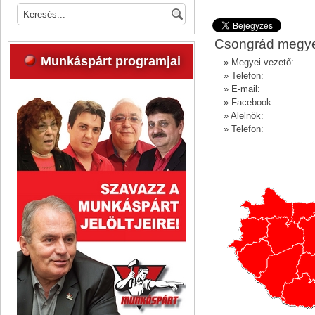
Csongrád megy
Munkáspárt programjai
» Megyei vezető:
» Telefon:
» E-mail:
» Facebook:
» Alelnök:
» Telefon: