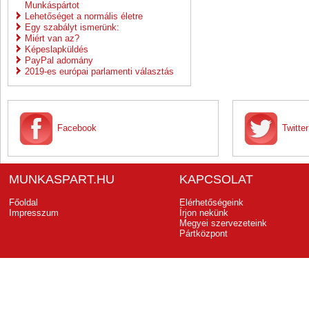
Munkáspártot
Lehetőséget a normális életre
Egy szabályt ismerünk:
Miért van az?
Képeslapküldés
PayPal adomány
2019-es európai parlamenti választás
Facebook
Twitter
MUNKASPART.HU
KAPCSOLAT
Főoldal
Elérhetőségeink
Impresszum
Írjon nekünk
Megyei szervezeteink
Pártközpont