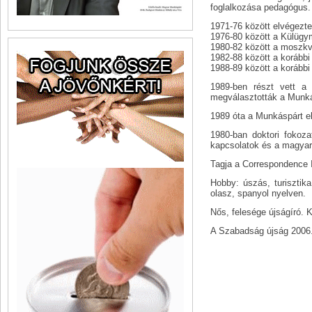
foglalkozása pedagógus.
1971-76 között elvégezt
1976-80 között a Külügy
1980-82 között a moszkva
1982-88 között a koráb
1988-89 között a korábbi
1989-ben részt vett a
megválasztották a Munká
1989 óta a Munkáspárt e
1980-ban doktori fokoza
kapcsolatok és a magyar 
Tagja a Correspondence I
Hobby: úszás, turisztik
olasz, spanyol nyelven.
Nős, felesége újságíró. 
A Szabadság újság 2006. 