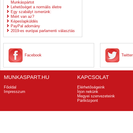
Munkáspártot
Lehetőséget a normális életre
Egy szabályt ismerünk:
Miért van az?
Képeslapküldés
PayPal adomány
2019-es európai parlamenti választás
Facebook
Twitter
MUNKASPART.HU
KAPCSOLAT
Főoldal
Elérhetőségeink
Impresszum
Írjon nekünk
Megyei szervezeteink
Pártközpont