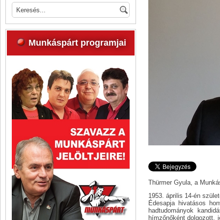
Munkáspárt programjai
Thürmer Gyula, a Munkás
1953. április 14-én szüle
Édesapja hivatásos hon
hadtudományok kandidát
hímzőnőként dolgozott, j