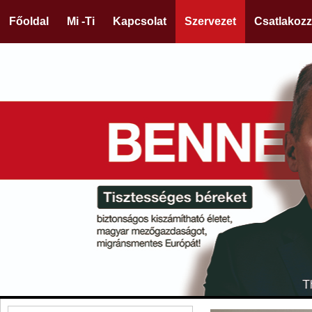
Főoldal
Mi -Ti
Kapcsolat
Szervezet
Csatlakozz