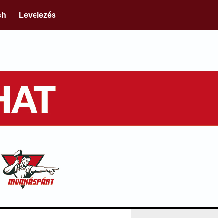
sh
Levelezés