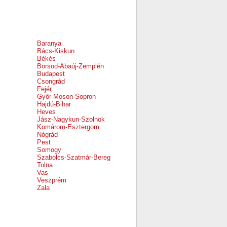
Baranya
Bács-Kiskun
Békés
Borsod-Abaúj-Zemplén
Budapest
Csongrád
Fejér
Győr-Moson-Sopron
Hajdú-Bihar
Heves
Jász-Nagykun-Szolnok
Komárom-Esztergom
Nógrád
Pest
Somogy
Szabolcs-Szatmár-Bereg
Tolna
Vas
Veszprém
Zala