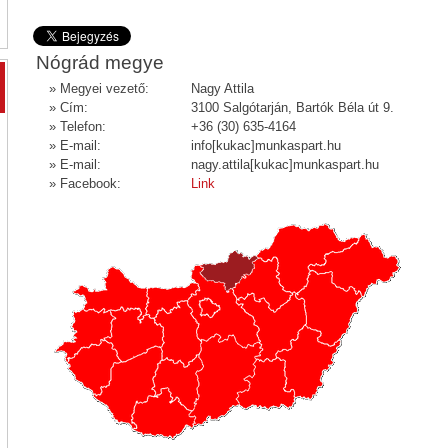
Nógrád megye
» Megyei vezető:
Nagy Attila
» Cím:
3100 Salgótarján, Bartók Béla út 9.
» Telefon:
+36 (30) 635-4164
» E-mail:
info[kukac]munkaspart.hu
» E-mail:
nagy.attila[kukac]munkaspart.hu
» Facebook:
Link