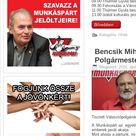
09.00 Thürmer Gyula be
09.30 Felvonulás a Város
11.00 Thürmer Gyula bes
13.00 órától kulturális p
Bővebben ...
Kategória:
Hírek
Bencsik Mi
Polgármeste
Megjelent: 2016. ápri
Tisztelt Választópolgárok
A Munkáspárt az egyetl
emberek javát akarja.
Mint ahogy a pártunk, mi