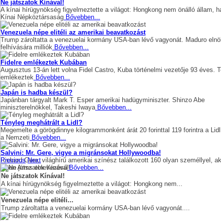
Ne játszatok Kínával!
A kínai hírügynökség figyelmeztette a világot: Hongkong nem önálló állam, 
Kínai Népköztársaság
Bővebben...
Venezuela népe elitéli az amerikai beavatkozást
Trump zároltatta a venezuelai kormány USA-ban lévő vagyonát. Maduro elnö
felhívására milliók
Bővebben...
Fidelre emlékeztek Kubában
Augusztus 13-án lett volna Fidel Castro, Kuba történelmi vezetője 93 éves. 
emlékeztek
Bővebben...
Japán is hadba készül?
Japánban tárgyalt Mark T. Esper amerikai hadügyminiszter. Shinzo Abe
miniszterelnökkel, Takeshi Iwaya
Bővebben...
Tényleg meghátrált a Lidl?
Megemelte a görögdinnye kilogrammonként árát 20 forinttal 119 forintra a Lidl
a Nemzeti
Bővebben...
Salvini: Mr. Gere, vigye a migránsokat Hollywoodba!
Richard Gere, világhírű amerikai színész találkozott 160 olyan személlyel, ak
Previous
Next
Open Arms elnevezésű
Bővebben...
Ne játszatok Kínával!
A kínai hírügynökség figyelmeztette a világot: Hongkong nem...
Venezuela népe elitéli...
Trump zároltatta a venezuelai kormány USA-ban lévő vagyonát....