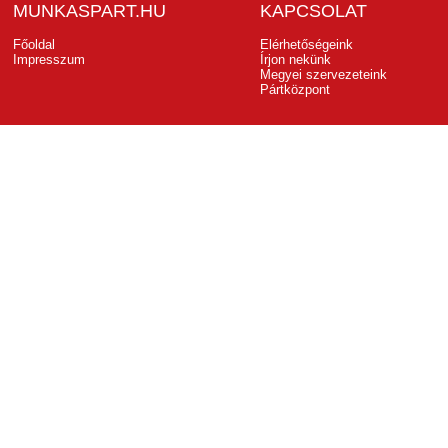
MUNKASPART.HU
KAPCSOLAT
Főoldal
Elérhetőségeink
Impresszum
Írjon nekünk
Megyei szervezeteink
Pártközpont