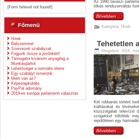
Az 1990 tavaszi parlamen
tőkés rendszerváltás font
[Form hirlevel not found!]
Bővebben ...
Főmenü
Kategória:
Hírek
Hírek
Tehetetlen 
Balszemmel
Szervezeti szabályzat
Megjelent: 2016. már
Fogjunk össze a jövőnkért!
Támogatni kívánom anyagilag a
Munkáspártot
Lehetőséget a normális életre
Egy szabályt ismerünk:
Miért van az?
Képeslapküldés
PayPal adomány
2019-es európai parlamenti választás
Két robbanás történt ked
kiáltásokat és lövéseke
közszolgálati televízió
szögekkel töltötték me
repülőtéren egy harmadik
Bővebben ...