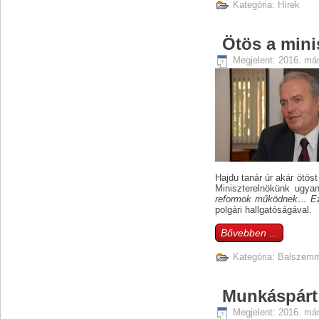
Kategória:
Hírek
Ötös a mini
Megjelent: 2016. már
Hajdu tanár úr akár ötös
Miniszterelnökünk ugyan
reformok működnek… Ezé
polgári hallgatóságával.
Bővebben ...
Kategória:
Balszemm
Munkáspárt
Megjelent: 2016. már