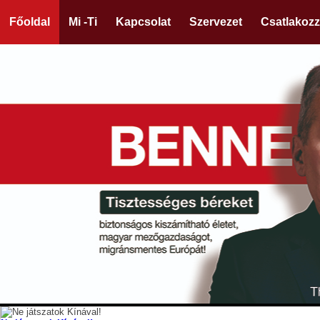
Főoldal
Mi -Ti
Kapcsolat
Szervezet
Csatlakozz