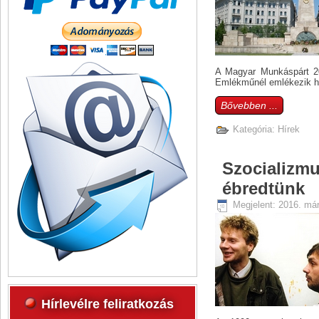
A Magyar Munkáspárt 201
Emlékműnél emlékezik ha
Bővebben ...
Kategória:
Hírek
Szocializmu
ébredtünk
Megjelent: 2016. már
Hírlevélre feliratkozás