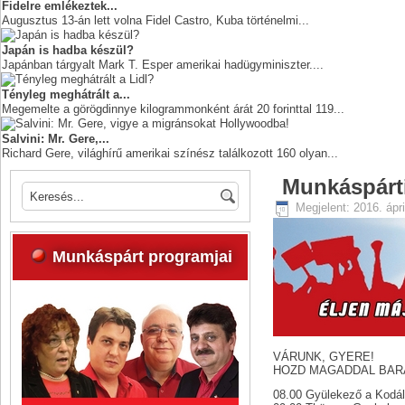
Fidelre emlékeztek...
Augusztus 13-án lett volna Fidel Castro, Kuba történelmi...
Japán is hadba készül?
Japánban tárgyalt Mark T. Esper amerikai hadügyminiszter....
Tényleg meghátrált a...
Megemelte a görögdinnye kilogrammonként árát 20 forinttal 119...
Salvini: Mr. Gere,...
Richard Gere, világhírű amerikai színész találkozott 160 olyan...
Munkáspárti
Megjelent: 2016. ápri
Munkáspárt programjai
VÁRUNK, GYERE!
HOZD MAGADDAL BARÁ
08.00 Gyülekező a Kodá