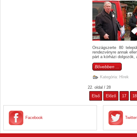
Országszerte 80 telepü
rendezvényre annak ellen
párt a kórházi dolgozók, 
Bővebben ...
Kategória:
Hírek
22. oldal / 28
Első
Előző
17
18
Facebook
Twitter