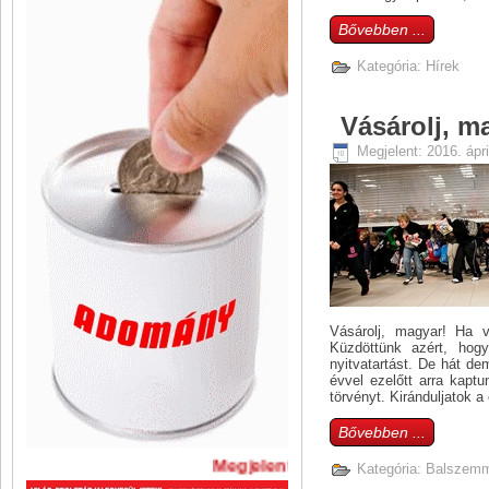
Bővebben ...
Kategória:
Hírek
Vásárolj, m
Megjelent: 2016. ápri
Vásárolj, magyar! Ha v
Küzdöttünk azért, hog
nyitvatartást. De hát de
évvel ezelőtt arra kap
törvényt. Kiránduljatok 
Bővebben ...
Megjelent A Szabadság legújabb s
Kategória:
Balszemm