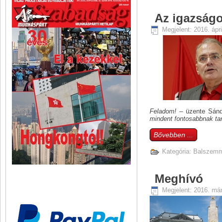
Az igazságo
Megjelent: 2016. ápri
Feladom!
– üzente Sánd
mindent fontosabbnak tar
Bővebben ...
Kategória:
Balszemm
Meghívó
Megjelent: 2016. már