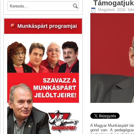
Támogatjuk
Megjelent: 2016. feb
Munkáspárt programjai
A Magyar Munkáspárt támo
gond van. A pedagógus