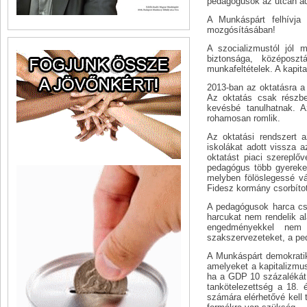
pedagógusok az utcán a
A Munkáspárt felhívja 
mozgósításában!
A szocializmustól jól 
biztonsága, középoszt
munkafeltételek. A kapita
2013-ban az oktatásra 
Az oktatás csak részbe
kevésbé tanulhatnak. A
rohamosan romlik.
Az oktatási rendszert 
iskolákat adott vissza 
oktatást piaci szerepl
pedagógus több gyereket
melyben fölöslegessé vá
Fidesz kormány csorbítot
A pedagógusok harca csa
harcukat nem rendelik a
engedményekkel nem 
szakszervezeteket, a ped
A Munkáspárt demokratiku
amelyeket a kapitalizmus
ha a GDP 10 százalékát a
tankötelezettség a 18. 
számára elérhetővé kell 