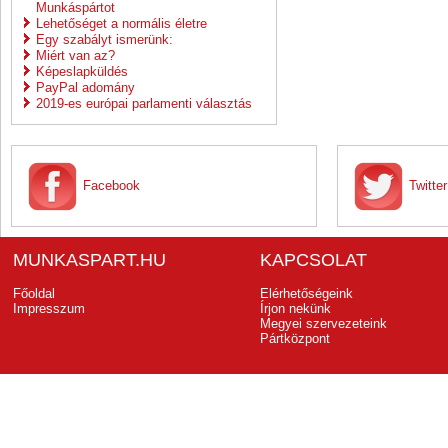
Munkáspártot
Lehetőséget a normális életre
Egy szabályt ismerünk:
Miért van az?
Képeslapküldés
PayPal adomány
2019-es európai parlamenti választás
Facebook
Twitter
MUNKASPART.HU
KAPCSOLAT
Főoldal
Elérhetőségeink
Impresszum
Írjon nekünk
Megyei szervezeteink
Pártközpont