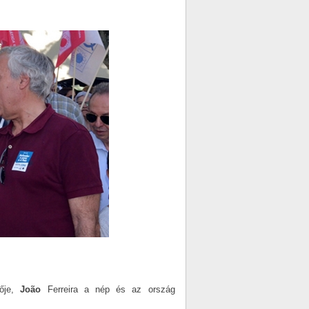
!
tője,
João
Ferreira a nép és az ország