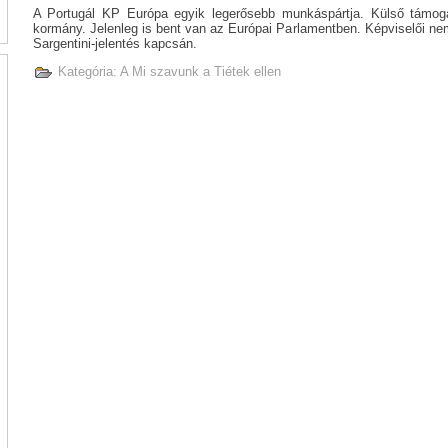
A Portugál KP Európa egyik legerősebb munkáspártja. Külső támo
kormány. Jelenleg is bent van az Európai Parlamentben. Képviselői n
Sargentini-jelentés kapcsán.
Kategória:
A Mi szavunk a Tiétek ellen