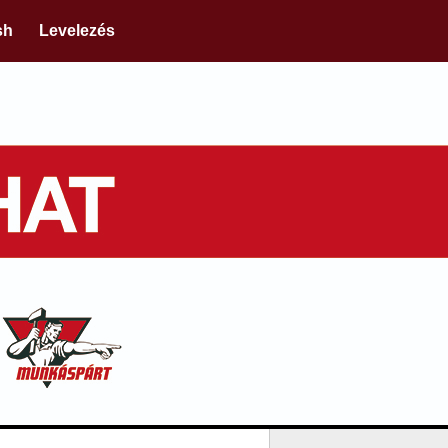
sh
Levelezés