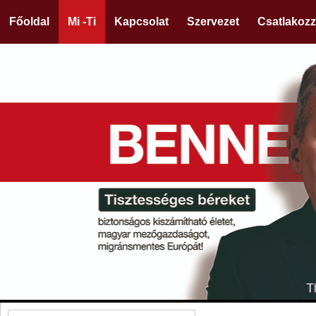
Főoldal
Mi -Ti
Kapcsolat
Szervezet
Csatlakozz