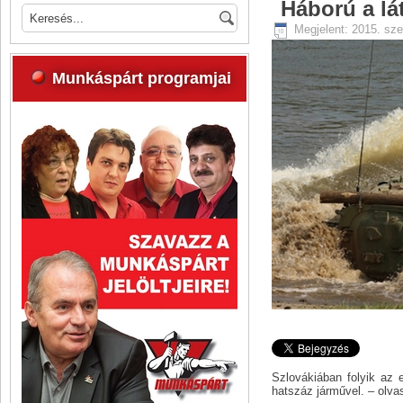
Háború a lá
Megjelent: 2015. sz
Munkáspárt programjai
Szlovákiában folyik az 
hatszáz járművel. – olv