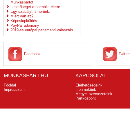
Munkáspártot
Lehetőséget a normális életre
Egy szabályt ismerünk:
Miért van az?
Képeslapküldés
PayPal adomány
2019-es európai parlamenti választás
Facebook
Twitter
MUNKASPART.HU
KAPCSOLAT
Főoldal
Elérhetőségeink
Impresszum
Írjon nekünk
Megyei szervezeteink
Pártközpont