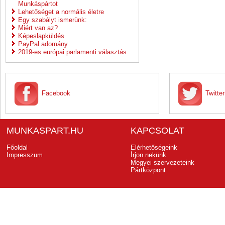
Munkáspártot
Lehetőséget a normális életre
Egy szabályt ismerünk:
Miért van az?
Képeslapküldés
PayPal adomány
2019-es európai parlamenti választás
Facebook
Twitter
MUNKASPART.HU
KAPCSOLAT
Főoldal
Elérhetőségeink
Impresszum
Írjon nekünk
Megyei szervezeteink
Pártközpont