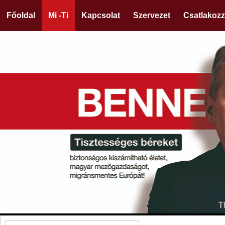
Főoldal
Mi -Ti
Kapcsolat
Szervezet
Csatlakozz