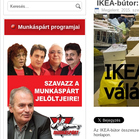
IKEA-bútor:
Megjelent: 2015. sz
Munkáspárt programjai
Az IKEA-bútor összeszere
honlapon.