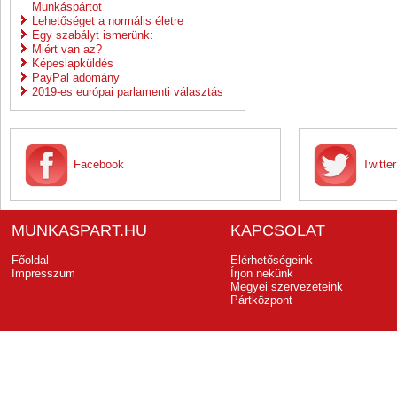
Munkáspártot
Lehetőséget a normális életre
Egy szabályt ismerünk:
Miért van az?
Képeslapküldés
PayPal adomány
2019-es európai parlamenti választás
Facebook
Twitter
MUNKASPART.HU
KAPCSOLAT
Főoldal
Elérhetőségeink
Impresszum
Írjon nekünk
Megyei szervezeteink
Pártközpont