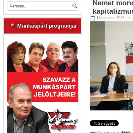
Nemet mond
kapitalizmu
Megjelent: 2016. júli
Munkáspárt programjai
Varsóban megkezdődött 