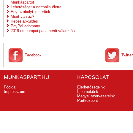
Munkáspártot
Lehetőséget a normális életre
Egy szabályt ismerünk:
Miért van az?
Képeslapküldés
PayPal adomány
2019-es európai parlamenti választás
Facebook
Twitter
MUNKASPART.HU
KAPCSOLAT
Főoldal
Elérhetőségeink
Impresszum
Írjon nekünk
Megyei szervezeteink
Pártközpont