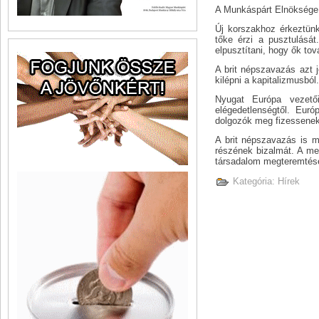
A Munkáspárt Elnöksége 
Új korszakhoz érkeztün
tőke érzi a pusztulásá
elpusztítani, hogy ők to
A brit népszavazás azt j
kilépni a kapitalizmusból.
Nyugat Európa vezető
elégedetlenségtől. Eur
dolgozók meg fizessenek
A brit népszavazás is m
részének bizalmát. A me
társadalom megteremtése.
Kategória:
Hírek