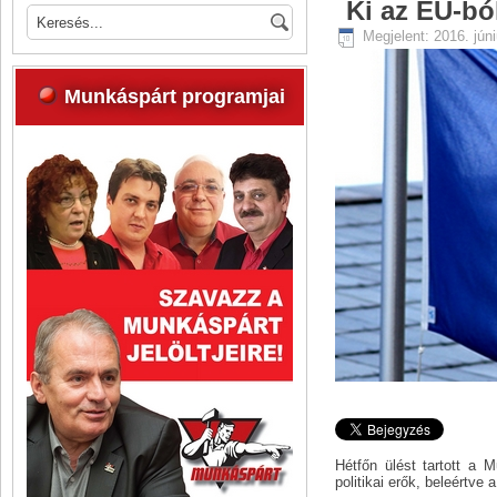
Ki az EU-ból
Megjelent: 2016. jún
Munkáspárt programjai
Hétfőn ülést tartott a 
politikai erők, beleértv