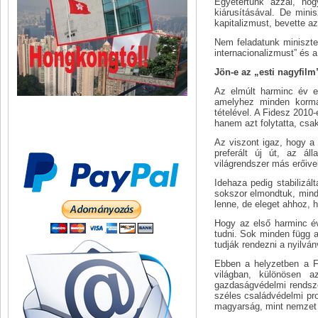
Egyetértünk azzal, hog
kiárusításával. De mini
kapitalizmust, bevette a
Nem feladatunk miniszter
internacionalizmust” és a
Jön-e az „esti nagyfilm
Az elmúlt harminc év e
amelyhez minden kormán
tételével. A Fidesz 2010
hanem azt folytatta, cs
Az viszont igaz, hogy a l
preferált új út, az ál
világrendszer más erőiv
Idehaza pedig stabilizál
sokszor elmondtuk, mind
lenne, de eleget ahhoz,
Hogy az első harminc év
tudni. Sok minden függ a
tudják rendezni a nyilván
Ebben a helyzetben a Fi
világban, különösen a
gazdaságvédelmi rendszer
széles családvédelmi pro
magyarság, mint nemzet