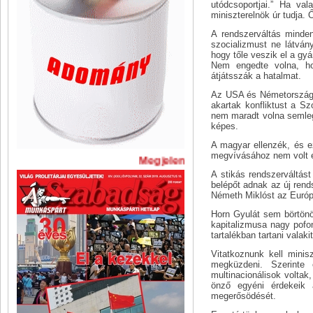
utódcsoportjai.” Ha va
miniszterelnök úr tudja. 
A rendszerváltás minden
szocializmust ne látván
hogy tőle veszik el a gy
Nem engedte volna, h
átjátsszák a hatalmat.
Az USA és Németország, 
akartak konfliktust a Sz
nem maradt volna semlege
képes.
A magyar ellenzék, és ez
megvívásához nem volt 
Megjelent A Szabadság legújabb 
A stikás rendszerváltás
belépőt adnak az új rends
Németh Miklóst az Európa
Horn Gyulát sem börtönöz
kapitalizmusa nagy pofo
tartalékban tartani valak
Vitatkoznunk kell minis
megküzdeni. Szerinte e
multinacionálisok voltak,
önző egyéni érdekeik a
megerősödését.