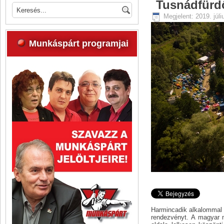
Tusnádfürdő
Megjelent: 2019. júli
Munkáspárt programjai
Harmincadik alkalommal 
rendezvényt. A magyar m