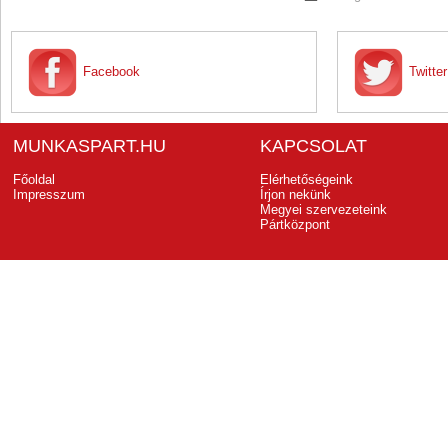
Facebook
Twitter
MUNKASPART.HU
KAPCSOLAT
Főoldal
Elérhetőségeink
Impresszum
Írjon nekünk
Megyei szervezeteink
Pártközpont