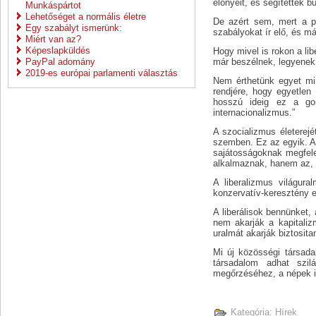
előnyeit, és segítették b
Munkáspártot
Lehetőséget a normális életre
De azért sem, mert a p
Egy szabályt ismerünk:
szabályokat ír elő, és m
Miért van az?
Képeslapküldés
Hogy mivel is rokon a li
PayPal adomány
már beszélnek, legyenek
2019-es európai parlamenti választás
Nem érthetünk egyet min
rendjére, hogy egyetlen 
hosszú ideig ez a gon
internacionalizmus.”
A szocializmus életerejé
szemben. Ez az egyik. A
sajátosságoknak megfelel
alkalmaznak, hanem az, h
A liberalizmus világur
konzervatív-keresztény e
A liberálisok bennünket, 
nem akarják a kapitali
uralmát akarják biztosi
Mi új közösségi társada
társadalom adhat szil
megőrzéséhez, a népek i
Kategória:
Hírek