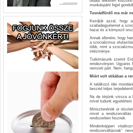
oldala lelkesen köszönti
munkáspárti fejjel gondo
Tusnádfürdő ma már ne
Kezdjük azzal, hogy a
szabadegyetemet a szocia
hazai és a környező ors
Annak ellenére, hogy har
a szocializmus elutasítá
több, mint a szocializ
intézménye.
Tudomásunk szerint Erd
rendezvényen. Ugyanis E
nemzeti párt. Nem, hangz
Miért volt stikában a r
A találkozó idei mondani
beszéd teljes terjedelemb
Na de térjünk vissza a 
mivel tudunk egyetérteni
Miniszterelnök úr részle
mivel a rendszerváltás
rendszerben hisznek.
Mindenképpen vitatkozn
rendszerváltásnak” nev