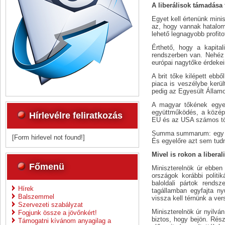
A liberálisok támadása 
Egyet kell értenünk mini
az, hogy vannak hatalom 
lehető legnagyobb profito
Érthető, hogy a kapital
rendszerben van. Nehéz 
európai nagytőke érdekein
A brit tőke kilépett ebb
piaca is veszélybe kerül
pedig az Egyesült Állam
A magyar tőkének egyelő
együttműködés, a közép
Hírlevélre feliratkozás
EU és az USA számos tö
Summa summarum: egy „h
[Form hirlevel not found!]
És egyelőre azt sem tudn
Mivel is rokon a libera
Főmenü
Miniszterelnök úr ebben 
országok korábbi politik
baloldali pártok rends
Hírek
tagállamban egyfajta nyu
Balszemmel
vissza kell térnünk a v
Szervezeti szabályzat
Miniszterelnök úr nyilván
Fogjunk össze a jövőnkért!
biztos, hogy bejön. Rész
Támogatni kívánom anyagilag a