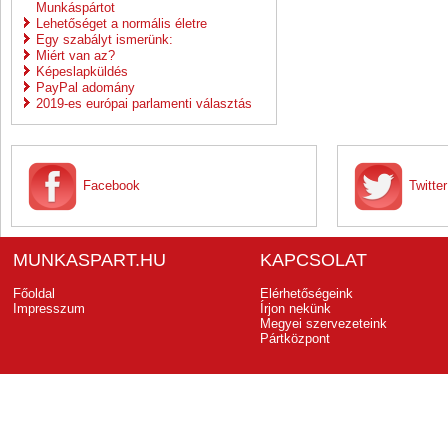
Munkáspártot
Lehetőséget a normális életre
Egy szabályt ismerünk:
Miért van az?
Képeslapküldés
PayPal adomány
2019-es európai parlamenti választás
Facebook
Twitter
MUNKASPART.HU
KAPCSOLAT
Főoldal
Elérhetőségeink
Impresszum
Írjon nekünk
Megyei szervezeteink
Pártközpont