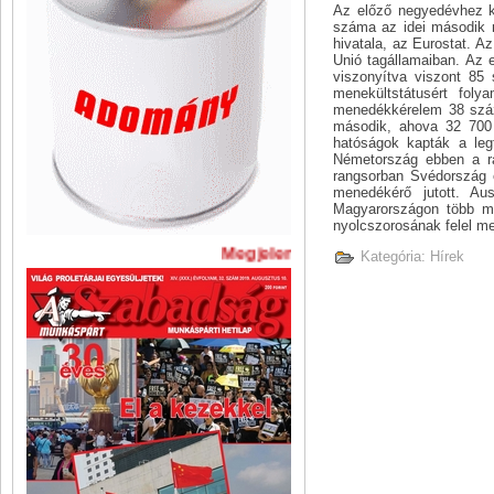
Az előző negyedévhez k
száma az idei második n
hivatala, az Eurostat. A
Unió tagállamaiban. Az
viszonyítva viszont 85
menekültstátusért fol
menedékkérelem 38 száz
második, ahova 32 700 
hatóságok kapták a leg
Németország ebben a r
rangsorban Svédország é
menedékérő jutott. Au
Magyarországon több mi
nyolcszorosának felel m
Megjelent A Szabadság legújabb
Kategória:
Hírek