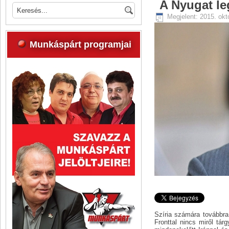
A Nyugat le
Megjelent: 2015. okt
Munkáspárt programjai
Szíria számára továbbra
Fronttal nincs miről tá