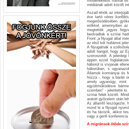
mindenekelőtt Iránnal és
médiának adott közölt int
Aszad elnök az interjújáb
éve tartó véres konfli
megerősödésében gyöker
erőkkel, amennyiben az 
megtették „egyes fegy
beolvadtak a szíriai ha
Front „a Nyugat által mér
az első két hullámot jel
A Nyugatnak a szélsősé
adott hangot, hogy az E
szervezetét. A jelenlegi
éppen ezzel foglalatos
háborút is vívjanak elle
háborúban, s ugyanazo
Államok kormányai és fe
hozzá -, hogy a baráti o
amely ugyanúgy, mint m
együttműködésre bármel
szemben” - jelentette ki
szíriai felek között. Min
aratott győzelem után leh
Az államfő leszögezte, 
mond le a Nyugat nyomásá
és ha távozik, akkor te
vagy a genfi konferencia í
A migránsok ötöde szír