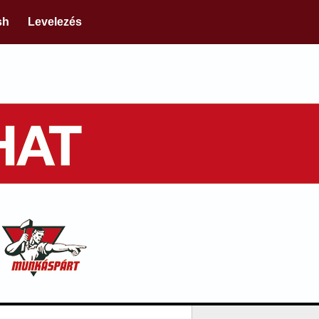
sh
Levelezés