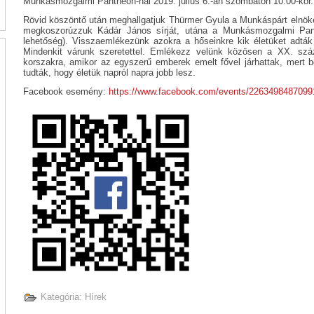
Munkásmozgalmi Pantheon-nál 2019. július 6.-án szombaton 10:00-kor.
Rövid köszöntő után meghallgatjuk Thürmer Gyula a Munkáspárt elnö
megkoszorúzzuk Kádár János sírját, utána a Munkásmozgalmi Panth
lehetőség). Visszaemlékezünk azokra a hőseinkre kik életüket adták
Mindenkit várunk szeretettel. Emlékezz velünk közösen a XX. szá
korszakra, amikor az egyszerű emberek emelt fővel járhattak, mert be
tudták, hogy életük napról napra jobb lesz.
Facebook esemény:
https://www.facebook.com/events/2263498487099
Kategória:
Hírek