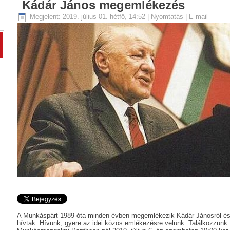
Kádár János megemlékezés
Megjelent: 2019. július 01. hétfő, 14:52
|
Nyomtatás
|
E-mail
A Munkáspárt 1989-óta minden évben megemlékezik Kádár Jánosról és a
hívtak. Hívunk, gyere az idei közös emlékezésre velünk. Találkozzunk 