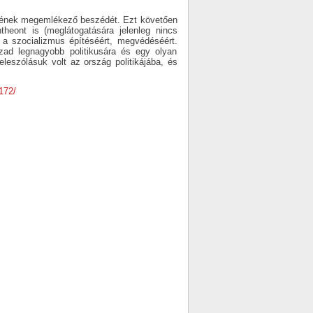
kének megemlékező beszédét. Ezt követően
eont is (meglátogatására jelenleg nincs
 a szocializmus építéséért, megvédéséért.
zad legnagyobb politikusára és egy olyan
leszólásuk volt az ország politikájába, és
172/