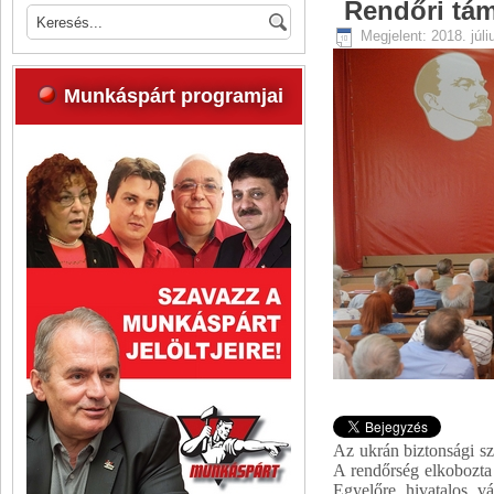
Rendőri tám
Megjelent: 2018. júli
Munkáspárt programjai
Az ukrán biztonsági s
A rendőrség elkobozta 
Egyelőre hivatalos v