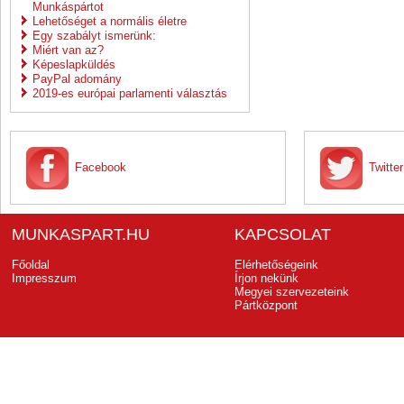
Munkáspártot
Lehetőséget a normális életre
Egy szabályt ismerünk:
Miért van az?
Képeslapküldés
PayPal adomány
2019-es európai parlamenti választás
Facebook
Twitter
MUNKASPART.HU
KAPCSOLAT
Főoldal
Elérhetőségeink
Impresszum
Írjon nekünk
Megyei szervezeteink
Pártközpont