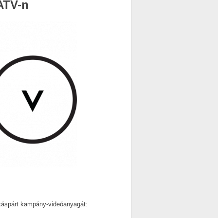
ATV-n
káspárt kampány-videóanyagát: