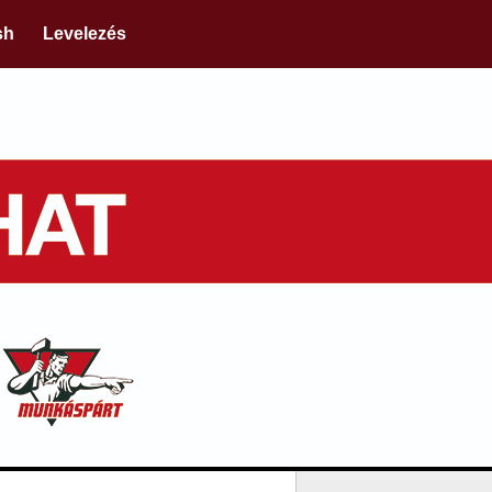
sh
Levelezés