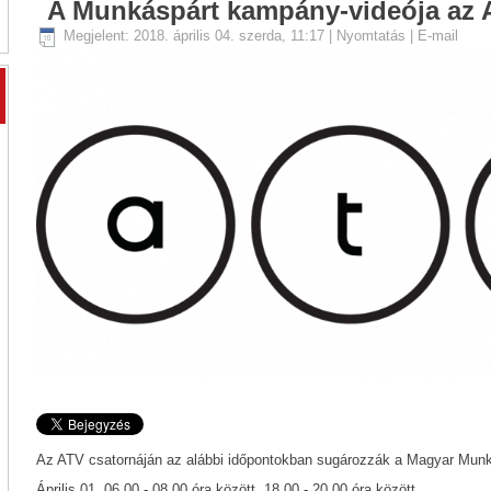
A Munkáspárt kampány-videója az 
Megjelent: 2018. április 04. szerda, 11:17
|
Nyomtatás
|
E-mail
Az ATV csatornáján az alábbi időpontokban sugározzák a Magyar Mun
Április 01. 06.00 - 08.00 óra között, 18.00 - 20.00 óra között.