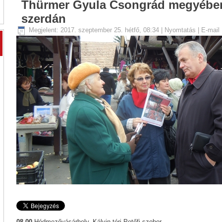
Thürmer Gyula Csongrád megyében
szerdán
Megjelent: 2017. szeptember 25. hétfő, 08:34
|
Nyomtatás
|
E-mail
08.00
Hódmezővásárhely, Kálvin téri Petőfi szobor