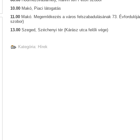
10.00
Makó, Piaci látogatás
11.00
Makó. Megemlékezés a város felszabadulásának 73. Évfordulójár
szobor)
13.00
Szeged, Széchenyi tér (Kárász utca felőli vége)
Kategória:
Hírek