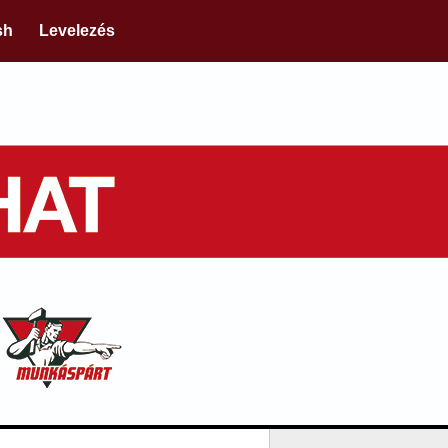
sh
Levelezés