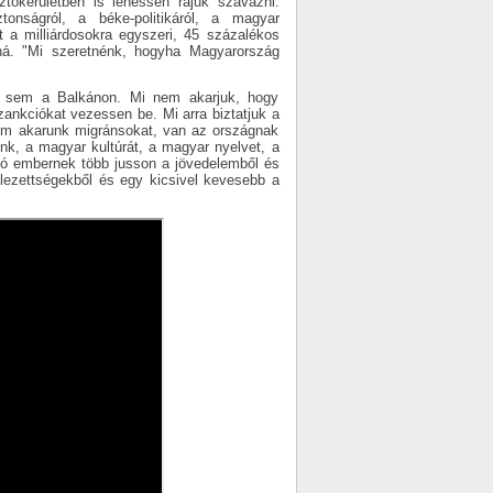
tókerületben is lehessen rájuk szavazni.
onságról, a béke-politikáról, a magyar
 a milliárdosokra egyszeri, 45 százalékos
aná. "Mi szeretnénk, hogyha Magyarország
 sem a Balkánon. Mi nem akarjuk, hogy
ankciókat vezessen be. Mi arra biztatjuk a
nem akarunk migránsokat, van az országnak
nk, a magyar kultúrát, a magyar nyelvet, a
zó embernek több jusson a jövedelemből és
lezettségekből és egy kicsivel kevesebb a