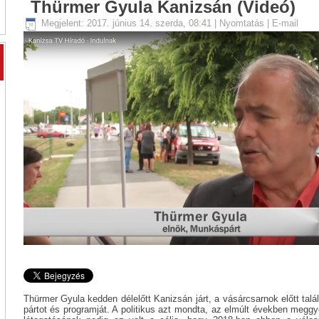
Thürmer Gyula Kanizsán (Videó)
Megjelent: 2017. június 14. szerda, 08:41
|
Nyomtatás
|
E-mail
Thürmer Gyula kedden délelőtt Kanizsán járt, a vásárcsarnok előtt tal
pártot és programját. A politikus azt mondta, az elmúlt években megg