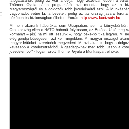
látogatásának pedig az volt a célja, hogy 2018-ban ebben a válasz
Thürmer Gyula pártja programjáról azt mondta, hogy az a bizt
Magyarországról és a dolgozók több jövedelméről szól. A Munkáspárt
vagyonadót vetne ki, a bevételt pedig az az ország javára fordít
békében és biztonságban élhetne. Forrás:
http://www.kanizsatv.hu
Mi nem akarunk háborúkat sem Ukrajnában, sem a környékünkön,
Oroszország ellen a NATO háborút folytasson, az Európai Unió meg sz
kormányt – (és) ha mi ott leszünk –, hogy béke-politika legyen. Mi 
elég gondja bőségesen, azt kell megoldani. Mi magyar országot akaru
magyar létünket szeretnénk megvédeni. Mi azt akarjuk, hogy a dolgo
kevesebb a kötelezettségből. A gazdagoknak meg több jusson a köte
jövedelemből" - fogalmazott Thürmer Gyula a Munkáspárt elnöke.