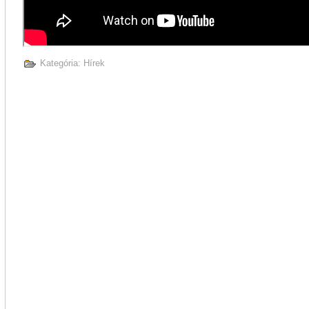
Kategória:
Hírek
 A Szabadság legújabb száma: