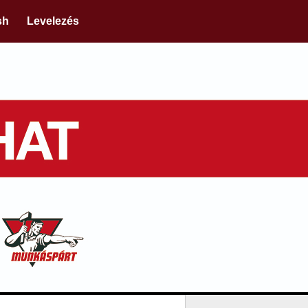
sh
Levelezés