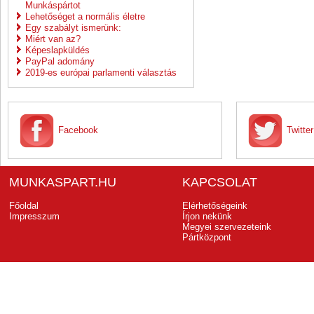
Munkáspártot
Lehetőséget a normális életre
Egy szabályt ismerünk:
Miért van az?
Képeslapküldés
PayPal adomány
2019-es európai parlamenti választás
Facebook
Twitter
MUNKASPART.HU
KAPCSOLAT
Főoldal
Elérhetőségeink
Impresszum
Írjon nekünk
Megyei szervezeteink
Pártközpont