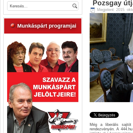
Pozsgay útj
Megjelent: 2015. okt
Munkáspárt programjai
Még a liberális sajtó
rendezvényén. A 444.hu 