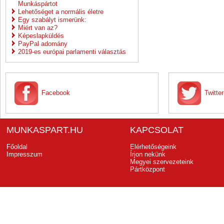
Munkáspártot
Lehetőséget a normális életre
Egy szabályt ismerünk:
Miért van az?
Képeslapküldés
PayPal adomány
2019-es európai parlamenti választás
Facebook
Twitter
MUNKASPART.HU
KAPCSOLAT
Főoldal
Elérhetőségeink
Impresszum
Írjon nekünk
Megyei szervezeteink
Pártközpont