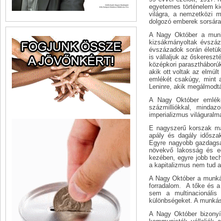
egyetemes történelem ki
világra, a nemzetközi
dolgozó emberek sorsára
A Nagy Október a munká
kizsákmányoltak évszáza
évszázadok során életük
is vállaljuk az őskeresz
középkori parasztháborúk
akik ott voltak az elmúl
emlékét csakúgy, mint 
Leninre, akik megálmodtá
A Nagy Október emléke
százmilliókkal, mindaz
imperializmus világural
E nagyszerű korszak ma
apály és dagály idősza
Egyre nagyobb gazdagsá
növekvő lakosság és eg
kezében, egyre jobb tec
a kapitalizmus nem tud 
A Nagy Október a munkás
forradalom. A tőke és a
sem a multinacionális
különbségeket. A munkás
A Nagy Október bizonyí