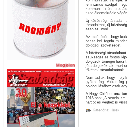
kommunisták vállalják a
leninizmus szolgál megb
kommunista és szociáld
szociáldemokrácia végérv
Új közösségi társadalma
társadalmat, új közösség
ezen az úton!
Az első lépés, hogy kor
össze kell fognia minden
dolgozói szövetséget!
A közösségi társadalmat 
szükséges és fontos lépé
dolgozók tömegei harci t
Megjelent A Szabadság legújabb 
jó a dolgozóknak, mert 
tőkések társadalmának.
Nem tudjuk, hogy melyik
győzni fog. Akkor fog 
boldogulásához csak egy ú
A Nagy Október arra tan
1918-ban: „A szocializm
harcot és véghez is vis
Kategória:
Hírek