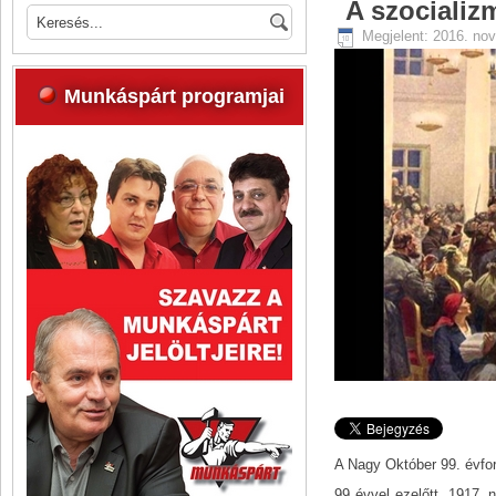
A szocializ
Megjelent: 2016. nov
Munkáspárt programjai
A Nagy Október 99. évfor
99 évvel ezelőtt, 1917.