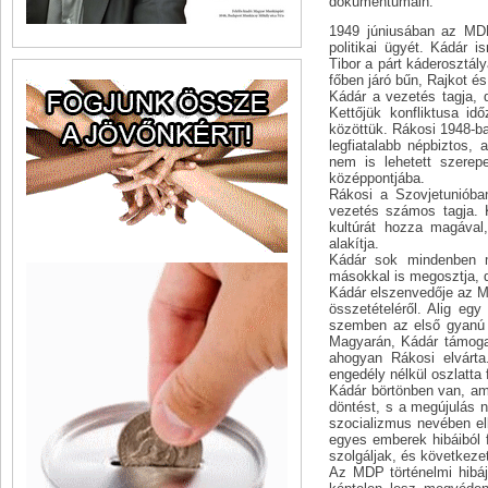
dokumentumain.
1949 júniusában az MDP
politikai ügyét. Kádár 
Tibor a párt káderosztály
főben járó bűn, Rajkot és 
Kádár a vezetés tagja, 
Kettőjük konfliktusa i
közöttük. Rákosi 1948-ba
legfiatalabb népbiztos,
nem is lehetett szere
középpontjába.
Rákosi a Szovjetunióban
vezetés számos tagja. 
kultúrát hozza magával,
alakítja.
Kádár sok mindenben m
másokkal is megosztja, 
Kádár elszenvedője az M
összetételéről. Alig eg
szemben az első gyanú „
Magyarán, Kádár támogat
ahogyan Rákosi elvárta
engedély nélkül oszlatta 
Kádár börtönben van, am
döntést, s a megújulás n
szocializmus nevében el
egyes emberek hibáiból 
szolgáljak, és következe
Az MDP történelmi hibáj