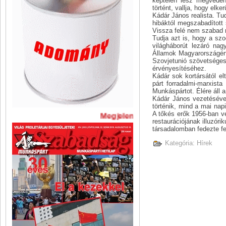
képtelen lesz megvédeni
történt, vallja, hogy elker
Kádár János realista. Tu
hibáktól megszabadított 
Vissza felé nem szabad 
Tudja azt is, hogy a szo
világháborút lezáró nag
Államok Magyarországért 
Szovjetunió szövetséges
érvényesítéséhez.
Kádár sok kortársától e
párt forradalmi-marxista
Munkáspártot. Élére áll 
Kádár János vezetéséve
történik, mind a mai nap
A tőkés erők 1956-ban v
Megjelent A Szabadság legújabb 
restaurációjának illuzórik
társadalomban fedezte fel
Kategória:
Hírek