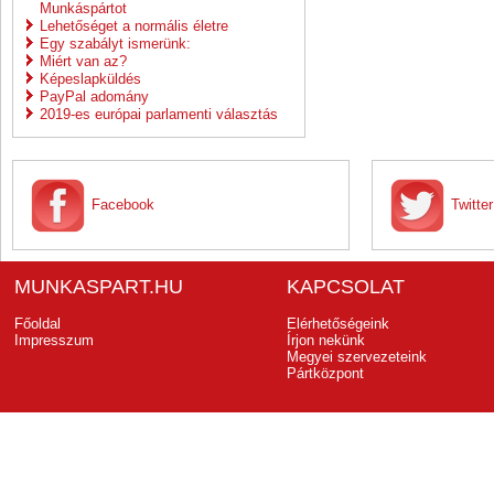
Munkáspártot
Lehetőséget a normális életre
Egy szabályt ismerünk:
Miért van az?
Képeslapküldés
PayPal adomány
2019-es európai parlamenti választás
Facebook
Twitter
MUNKASPART.HU
KAPCSOLAT
Főoldal
Elérhetőségeink
Impresszum
Írjon nekünk
Megyei szervezeteink
Pártközpont