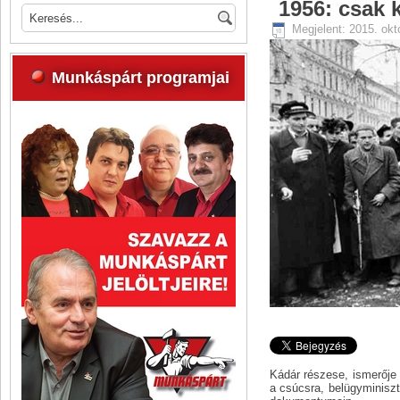
1956: csak k
Megjelent: 2015. okt
Munkáspárt programjai
Kádár részese, ismerője 
a csúcsra, belügyminiszt