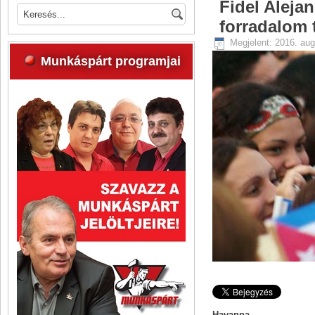
Fidel Aleja
forradalom 
Megjelent: 2016. au
Munkáspárt programjai
Havanna