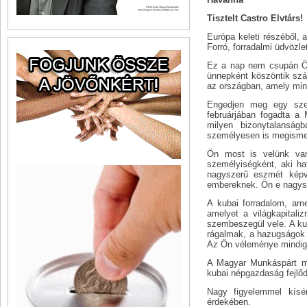
Tisztelt Castro Elvtárs!
Európa keleti részéből
Forró, forradalmi üdvözl
Ez a nap nem csupán Ön
ünnepként köszöntik szá
az országban, amely mind
Engedjen meg egy szem
februárjában fogadta a 
milyen bizonytalanságb
személyesen is megismer
Ön most is velünk van
személyiségként, aki ha
nagyszerű eszmét képvi
embereknek. Ön e nagysz
A kubai forradalom, am
amelyet a világkapitali
szembeszegül vele. A kub
rágalmak, a hazugságok e
Az Ön véleménye mindig 
A Magyar Munkáspárt mind
kubai népgazdaság fejlőd
Nagy figyelemmel kísér
érdekében.