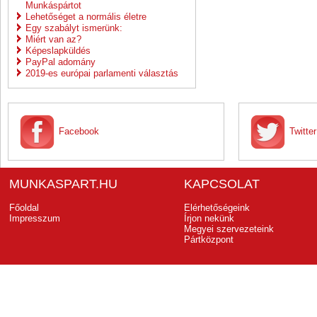
Munkáspártot
Lehetőséget a normális életre
Egy szabályt ismerünk:
Miért van az?
Képeslapküldés
PayPal adomány
2019-es európai parlamenti választás
Facebook
Twitter
MUNKASPART.HU
KAPCSOLAT
Főoldal
Elérhetőségeink
Impresszum
Írjon nekünk
Megyei szervezeteink
Pártközpont