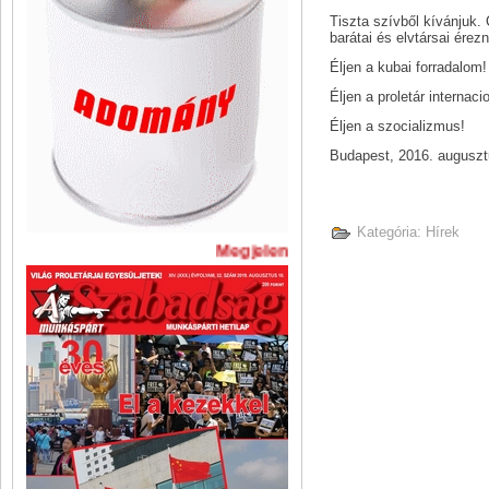
Tiszta szívből kívánjuk. 
barátai és elvtársai érez
Éljen a kubai forradalom!
Éljen a proletár internac
Éljen a szocializmus!
Budapest, 2016. auguszt
Kategória:
Hírek
Megjelent A Szabadság legújabb 