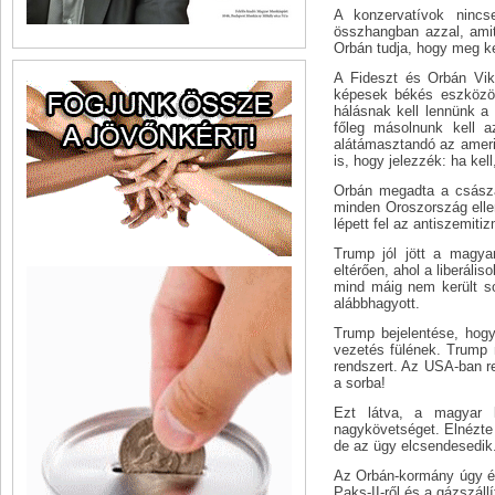
A konzervatívok nincs
összhangban azzal, amit
Orbán tudja, hogy meg ke
A Fideszt és Orbán Vik
képesek békés eszközök
hálásnak kell lennünk a 
főleg másolnunk kell a
alátámasztandó az amerik
is, hogy jelezzék: ha kel
Orbán megadta a császá
minden Oroszország elle
lépett fel az antiszemit
Trump jól jött a magya
eltérően, ahol a liberál
mind máig nem került so
alábbhagyott.
Trump bejelentése, hogy
vezetés fülének. Trump
rendszert. Az USA-ban re
a sorba!
Ezt látva, a magyar 
nagykövetséget. Elnézte O
de az ügy elcsendesedik
Az Orbán-kormány úgy ér
Paks-II-ről és a gázszáll