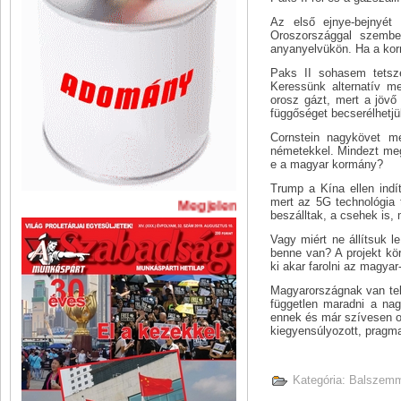
Az első ejnye-bejnyé
Oroszországgal szembe
anyanyelvükön. Ha a kor
Paks II sohasem tetsze
Keressünk alternatív m
orosz gázt, mert a jövő
függőséget becserélhetjü
Cornstein nagykövet mé
németekkel. Mindezt meg 
e a magyar kormány?
Trump a Kína ellen indí
mert az 5G technológia t
Megjelent A Szabadság legújabb 
beszálltak, a csehek is,
Vagy miért ne állítsuk l
benne van? A projekt kö
ki akar farolni az magyar
Magyarországnak van teki
független maradni a na
ennek és már szívesen o
kiegyensúlyozott, pragmat
Kategória:
Balszemm