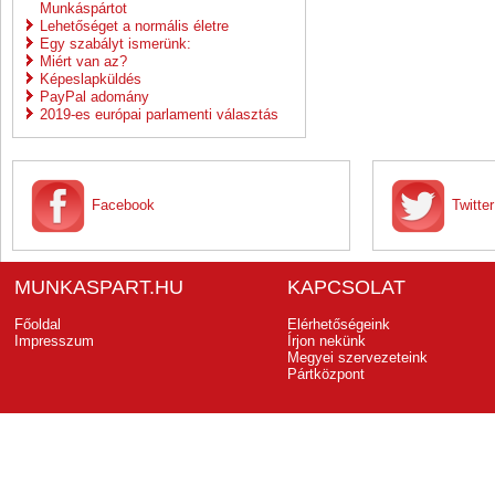
Munkáspártot
Lehetőséget a normális életre
Egy szabályt ismerünk:
Miért van az?
Képeslapküldés
PayPal adomány
2019-es európai parlamenti választás
Facebook
Twitter
MUNKASPART.HU
KAPCSOLAT
Főoldal
Elérhetőségeink
Impresszum
Írjon nekünk
Megyei szervezeteink
Pártközpont