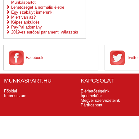
Munkáspártot
Lehetőséget a normális életre
Egy szabályt ismerünk:
Miért van az?
Képeslapküldés
PayPal adomány
2019-es európai parlamenti választás
Facebook
Twitter
MUNKASPART.HU
KAPCSOLAT
Főoldal
Elérhetőségeink
Impresszum
Írjon nekünk
Megyei szervezeteink
Pártközpont