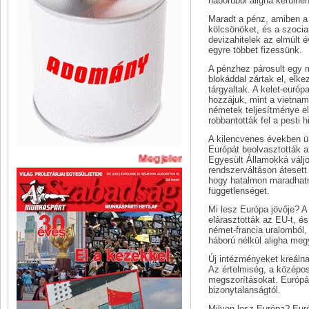
háborúból aligha kerülné
Maradt a pénz, amiben a 
kölcsönöket, és a szocial
devizahitelek az elmúlt 
egyre többet fizessünk.
A pénzhez párosult egy m
blokáddal zártak el, elk
tárgyaltak. A kelet-európ
hozzájuk, mint a vietna
németek teljesítménye el
robbantották fel a pesti 
A kilencvenes években ü
Európát beolvasztották a
Megjelent A Szabadság legújabb
Egyesült Államokká váljon
rendszerváltáson átesett 
hogy hatalmon maradhatna
függetlenséget.
Mi lesz Európa jövője? 
elárasztották az EU-t, é
német-francia uralomból,
háború nélkül aligha meg
Új intézményeket kreálna
Az értelmiség, a középo
megszorításokat. Európát 
bizonytalanságtól.
Milyen lesz Európa? Euró