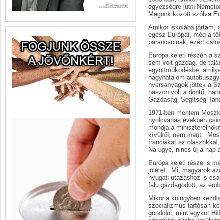
egyezségre jutni Németor
Magunk között szólva Eu
Amikor iskolába jártam, 
egész Európát, még a tők
parancsolnak, ezért csiná
Európa keleti részén a s
sem volt gazdag, de talá
együttműködésbe, amilyen
nagyhatalom autóbuszgyá
nyersanyagok jöttek a Sz
haszon volt a döntő, han
Gazdasági Segítség Tan
1971-ben mentem Moszkváb
nyolcvanas években csinál
mondja a miniszterelnökn
kívülről, nem ment. Mos
franciákat az olaszokkal,
Na ugye, nincs új a nap a
Európa keleti része is m
jólétet. Mi, magyarok az
nyugati utazáshoz is csak
falu gazdagodott, az emb
Mikor a külügyben kezdte
szocializmus tartósan k
gondolni, mint egykor Hitl