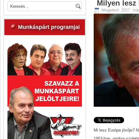
Milyen lesz
Megjelent: 2017. már
Munkáspárt programjai
Mi lesz Európa jövője? 
1953-ban, amikor szület